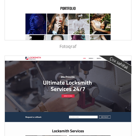
Fotoqraf
Çox səhifəli