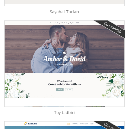
Səyahət Turları
Çox səhifəli
Toy tədbiri
Çox səhifəli