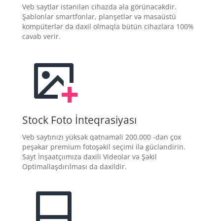
Veb saytlar istənilən cihazda əla görünəcəkdir.
Şablonlar smartfonlar, planşetlər və masaüstü
kompüterlər də daxil olmaqla bütün cihazlara 100%
cavab verir.
Stock Foto İnteqrasiyası
Veb saytınızı yüksək qətnaməli 200.000 -dən çox
peşəkar premium fotoşəkil seçimi ilə gücləndirin.
Sayt İnşaatçıımıza daxili Videolar və Şəkil
Optimallaşdırılması da daxildir.