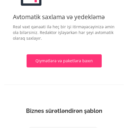
Avtomatik saxlama və yedekləmə
Real vaxt qənaəti ilə heç bir işi itirməyəcəyinizə əmin
ola bilərsiniz. Redaktor işləyərkən hər şeyi avtomatik
olaraq saxlayır.
Qiymətlərə və paketlərə baxın
Biznes sürətləndirən şablon