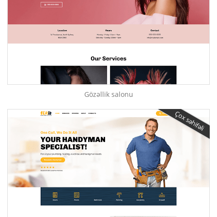
Gözəllik salonu
Çox səhifəli