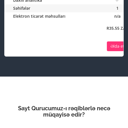
Daxili analitika
Səhifələr
1
Elektron ticarət məhsulları
n/a
R35.55 ZA
Əldə et
Sayt Qurucumuz
-ı rəqiblərlə necə
müqayisə edir?