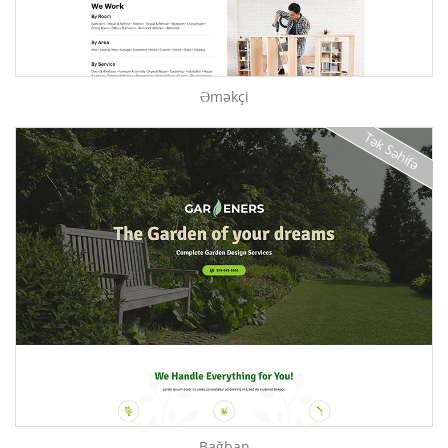
Əməkçi
Tək Səhifə
Bağban