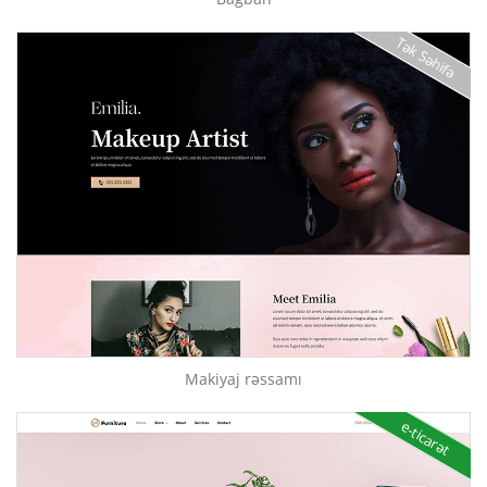
Tək Səhifə
Makiyaj rəssamı
e-ticarət