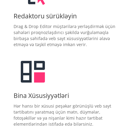
Redaktoru sürükləyin
Drag & Drop Editor müştərilərə yerləşdirmək üçün
sahələri proqnozlaşdırıcı şəkildə vurğulamaqla
birbaşa səhifədə veb sayt xüsusiyyətlərini əlavə
etməyə və təşkil etməyə imkan verir.
Bina Xüsusiyyətləri
Hər hansı bir xüsusi peşəkar görünüşlü veb sayt
tərtibatını yaratmaq üçün mətn, düymələr,
fotoşəkillər və ya nişanlar kimi hazır tərtibat
elementlərindən istifadə edə bilərsiniz.