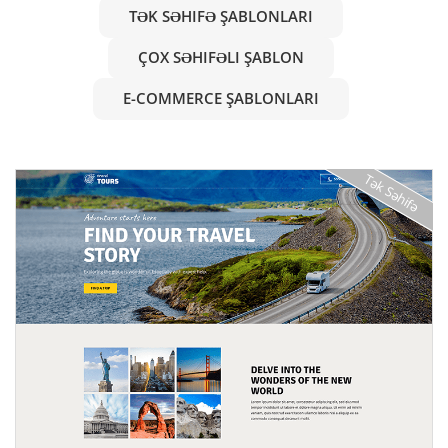
TƏK SƏHIFƏ ŞABLONLARI
ÇOX SƏHIFƏLI ŞABLON
E-COMMERCE ŞABLONLARI
Tək Səhifə