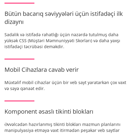
Bütün bacarıq səviyyələri üçün istifadəçi ilk
dizaynı
Sadəlik və istifadə rahatlığı üçün nəzərdə tutulmuş daha
yüksək CSS (Müştəri Məmnuniyyəti Skorları) və daha yaxşı
istifadəçi təcrübəsi deməkdir.
Mobil Cihazlara cavab verir
Müxtəlif mobil cihazlar üçün bir veb sayt yaratarkən çox vaxt
və səyə qənaət edir.
Komponent əsaslı tikinti blokları
Əvvəlcədən hazırlanmış tikinti blokları məzmun planlarını
manipulyasiya etməyə vaxt itirmədən peşəkar veb saytlar