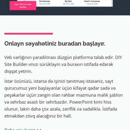
Onlayn səyahətiniz
buradan başlayır.
Veb varlığının yaradılması düzgün platforma tələb edir. DIY
Site Builder-ımızı sürükləyin və buraxın istifadə edərək
diqqət yetirin.
İstər özünüzü, istərsə də işinizi tanıtmaq istəsəniz, sayt
qurucumuz yeni başlayanlar üçün kifayət qədər sadə və
peşəkarlar üçün zəngin olan rəhbər məzmuna malik şablon
və sehrbaz əsaslı bir sehrbazdır. PowerPoint kimi hiss
olunur, lakin daha çox əzələ, zəriflik və sadəliklə. İstifadə
etməkdən zövq alacağınız bir həll.