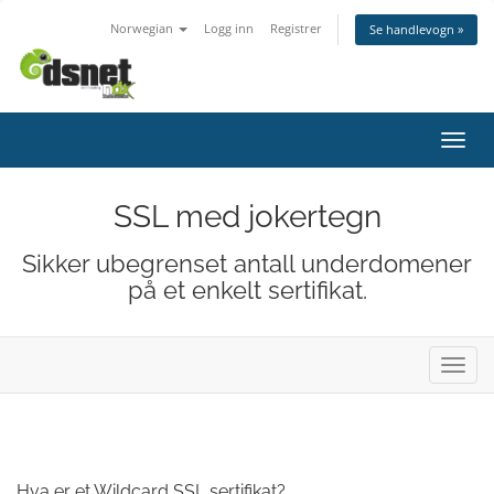
Norwegian
Logg inn
Registrer
Se handlevogn »
Bytt 
SSL med jokertegn
Sikker ubegrenset antall underdomener
på et enkelt sertifikat.
Bytt 
Hva er et Wildcard SSL sertifikat?