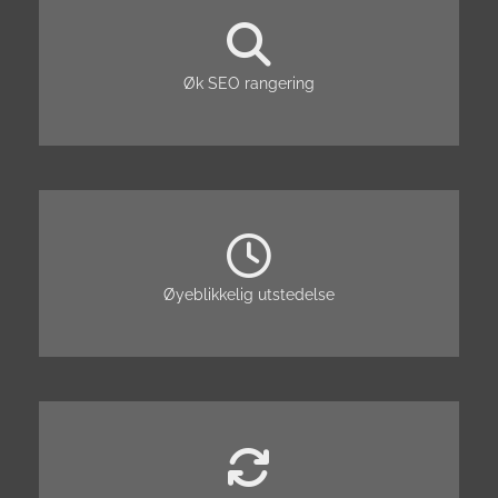
Øk SEO rangering
Øyeblikkelig utstedelse