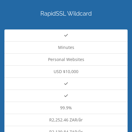
RapidSSL Wildcard
Minutes
Personal Websites
USD $10,000
99.9%
R2,252.46 ZAR/år
R2,139.84 ZAR/år