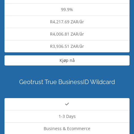
99.9%
R4,217.69 ZAR/år
R4,006.81 ZAR/år
R3,936.51 ZAR/år
Kjøp nå
Geotrust True BusinessID Wildcard
1-3 Days
Business & Ecommerce