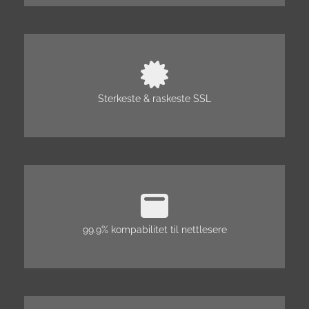
Sterkeste & raskeste SSL
99.9% kompabilitet til nettlesere