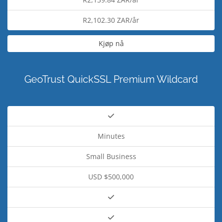
R2,102.30 ZAR/år
Kjøp nå
GeoTrust QuickSSL Premium Wildcard
Minutes
Small Business
USD $500,000