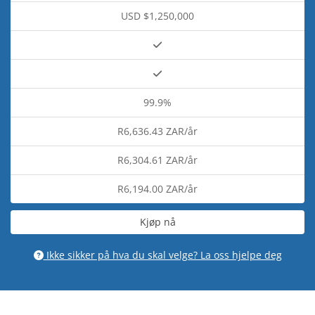
USD $1,250,000
99.9%
R6,636.43 ZAR/år
R6,304.61 ZAR/år
R6,194.00 ZAR/år
Kjøp nå
Ikke sikker på hva du skal velge? La oss hjelpe deg